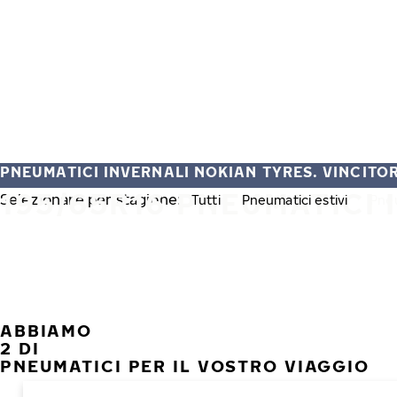
Vai al contenuto principale
Casa
PNEUMATICI INVERNALI NOKIAN TYRES. VINCITORI
195/65R16 PNEUMATICI 
Selezionare per stagione:
Tutti
Pneumatici estivi
Pneu
ABBIAMO
2 DI
PNEUMATICI PER IL VOSTRO VIAGGIO