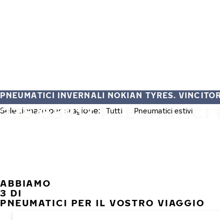
Vai al contenuto principale
Casa
PNEUMATICI INVERNALI NOKIAN TYRES. VINCITORI
235/55R17 PNEUMATICI 
Selezionare per stagione:
Tutti
Pneumatici estivi
Pneu
ABBIAMO
3 DI
PNEUMATICI PER IL VOSTRO VIAGGIO