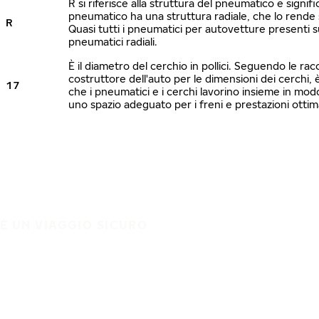
R si riferisce alla struttura del pneumatico e signific
pneumatico ha una struttura radiale, che lo rende s
R
Quasi tutti i pneumatici per autovetture presenti 
pneumatici radiali.
È il diametro del cerchio in pollici. Seguendo le ra
costruttore dell'auto per le dimensioni dei cerchi, 
17
che i pneumatici e i cerchi lavorino insieme in mo
uno spazio adeguato per i freni e prestazioni ottim
È UN VIAGGIO SICURO