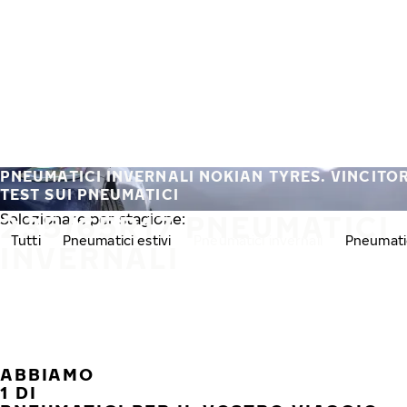
Vai al contenuto principale
Casa
PNEUMATICI INVERNALI NOKIAN TYRES. VINCITORI
TEST SUI PNEUMATICI
235/65R17 PNEUMATICI
Selezionare per stagione:
Tutti
Pneumatici estivi
Pneumatici invernali
Pneumatic
INVERNALI
ABBIAMO
1 DI