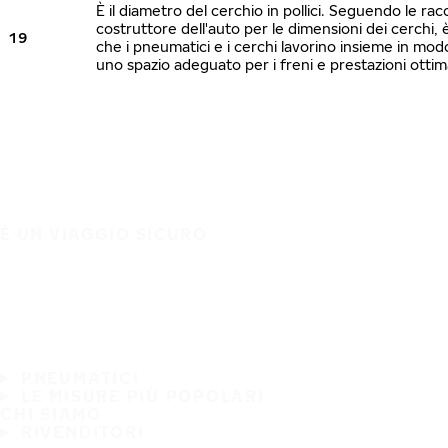
È il diametro del cerchio in pollici. Seguendo le ra
costruttore dell'auto per le dimensioni dei cerchi, 
19
che i pneumatici e i cerchi lavorino insieme in mo
uno spazio adeguato per i freni e prestazioni ottim
È UN VIAGGIO SICURO
PNEUMATICI
LE MISURE PIÙ POPOLARI
CHI SIAMO
RIVENDITORI