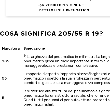
RIVENDITORI VICINI A TE
DETTAGLI SUL PNEUMATICO
COSA SIGNIFICA 205/55 R 19?
Marcatura
Spiegazione
È la larghezza del pneumatico in millimetri. La larg
205
pneumatico gioca un ruolo importante in termini di 
maneggevolezza e prestazioni complessive.
Il rapporto d'aspetto (rapporto altezza/larghezza) è 
55
pneumatico rispetto alla sua larghezza in percentua
comfort di guida e sulla maneggevolezza compless
R si riferisce alla struttura del pneumatico e signific
pneumatico ha una struttura radiale, che lo rende s
R
Quasi tutti i pneumatici per autovetture presenti 
pneumatici radiali.