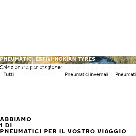
Vai al contenuto principale
Casa
PNEUMATICI ESTIVI NOKIAN TYRES
215/55R18 PNEUMATICI 
Selezionare per stagione:
Tutti
Pneumatici estivi
Pneumatici invernali
Pneumatic
ABBIAMO
1 DI
PNEUMATICI PER IL VOSTRO VIAGGIO