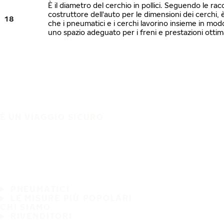
È il diametro del cerchio in pollici. Seguendo le ra
costruttore dell'auto per le dimensioni dei cerchi, 
18
che i pneumatici e i cerchi lavorino insieme in mo
uno spazio adeguato per i freni e prestazioni ottim
È UN VIAGGIO SICURO
PNEUMATICI
LE MISURE PIÙ POPOLARI
CHI SIAMO
RIVENDITORI