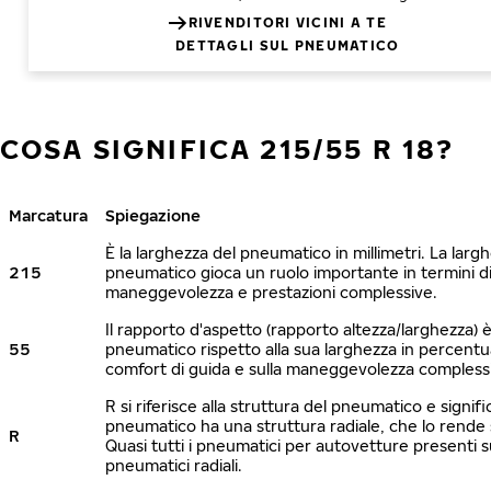
RIVENDITORI VICINI A TE
DETTAGLI SUL PNEUMATICO
COSA SIGNIFICA 215/55 R 18?
Marcatura
Spiegazione
È la larghezza del pneumatico in millimetri. La larg
215
pneumatico gioca un ruolo importante in termini di 
maneggevolezza e prestazioni complessive.
Il rapporto d'aspetto (rapporto altezza/larghezza) è 
55
pneumatico rispetto alla sua larghezza in percentua
comfort di guida e sulla maneggevolezza compless
R si riferisce alla struttura del pneumatico e signific
pneumatico ha una struttura radiale, che lo rende s
R
Quasi tutti i pneumatici per autovetture presenti 
pneumatici radiali.