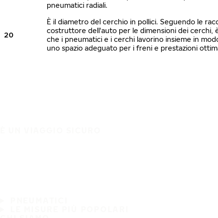
pneumatici radiali.
È il diametro del cerchio in pollici. Seguendo le ra
costruttore dell'auto per le dimensioni dei cerchi, 
20
che i pneumatici e i cerchi lavorino insieme in mo
uno spazio adeguato per i freni e prestazioni ottim
È UN VIAGGIO SICURO
PNEUMATICI
LE MISURE PIÙ POPOLARI