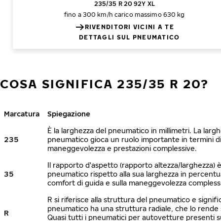
235/35 R 20 92Y XL
fino a 300 km/h
carico massimo 630 kg
RIVENDITORI VICINI A TE
DETTAGLI SUL PNEUMATICO
COSA SIGNIFICA 235/35 R 20?
Marcatura
Spiegazione
È la larghezza del pneumatico in millimetri. La larg
235
pneumatico gioca un ruolo importante in termini di 
maneggevolezza e prestazioni complessive.
Il rapporto d'aspetto (rapporto altezza/larghezza) è 
35
pneumatico rispetto alla sua larghezza in percentua
comfort di guida e sulla maneggevolezza compless
R si riferisce alla struttura del pneumatico e signific
pneumatico ha una struttura radiale, che lo rende s
R
Quasi tutti i pneumatici per autovetture presenti 