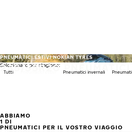
Vai al contenuto principale
Casa
PNEUMATICI ESTIVI NOKIAN TYRES
235/35R20 PNEUMATICI 
Selezionare per stagione:
Tutti
Pneumatici estivi
Pneumatici invernali
Pneumatic
ABBIAMO
1 DI
PNEUMATICI PER IL VOSTRO VIAGGIO