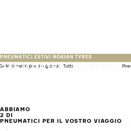
Vai al contenuto principale
Casa
PNEUMATICI ESTIVI NOKIAN TYRES
245/40R18 PNEUMATICI 
Selezionare per stagione:
Tutti
Pneumatici estivi
Pneu
ABBIAMO
2 DI
PNEUMATICI PER IL VOSTRO VIAGGIO