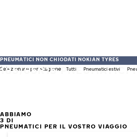
Vai al contenuto principale
Casa
PNEUMATICI NON CHIODATI NOKIAN TYRES
185/65R15 PNEUMATICI 
Selezionare per stagione:
Tutti
Pneumatici estivi
Pneu
ABBIAMO
3 DI
PNEUMATICI PER IL VOSTRO VIAGGIO