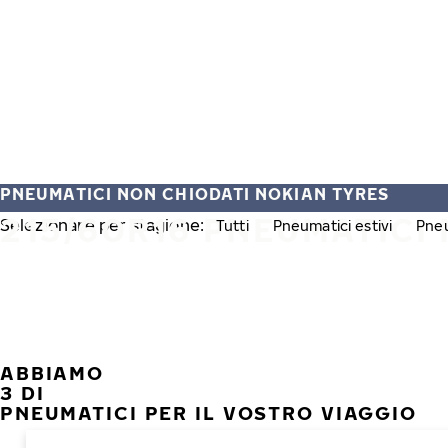
Vai al contenuto principale
Casa
PNEUMATICI NON CHIODATI NOKIAN TYRES
215/60R16 PNEUMATICI
Selezionare per stagione:
Tutti
Pneumatici estivi
Pneu
ABBIAMO
3 DI
PNEUMATICI PER IL VOSTRO VIAGGIO