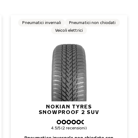
Pneumatici invernali
Pneumatici non chiodati
Veicoli elettrici
NOKIAN TYRES
SNOWPROOF 2 SUV
Valutazione complessiva
4.5/5 (2 recensioni)
Pneumatico invernale non chiodato con