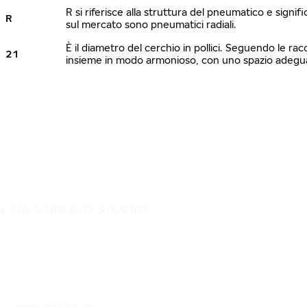
R si riferisce alla struttura del pneumatico e signi
R
sul mercato sono pneumatici radiali.
È il diametro del cerchio in pollici. Seguendo le ra
21
insieme in modo armonioso, con uno spazio adeguato
È UN VIAGGIO SICURO