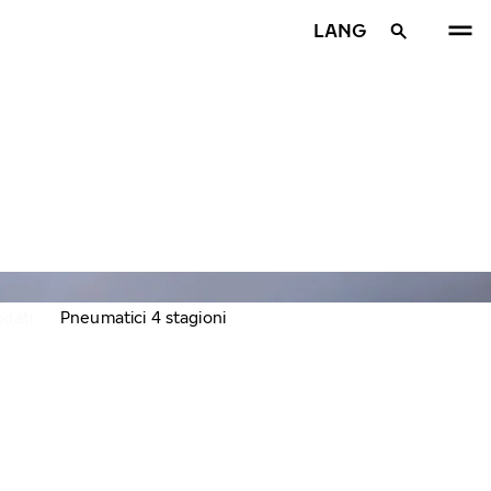
LANG
odati
Pneumatici 4 stagioni
PRE
A