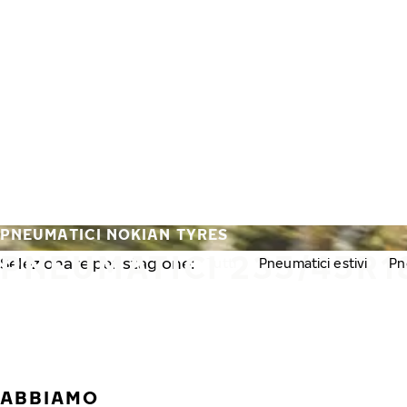
Vai al contenuto principale
Casa
PNEUMATICI NOKIAN TYRES
PNEUMATICI 235/45R1
Selezionare per stagione:
Tutti
Pneumatici estivi
Pn
ABBIAMO