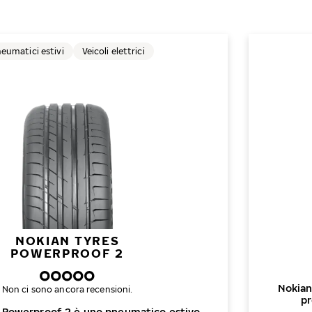
eumatici estivi
Veicoli elettrici
NOKIAN TYRES
POWERPROOF 2
Nokian
Non ci sono ancora recensioni.
pr
 Powerproof 2 è uno pneumatico estivo