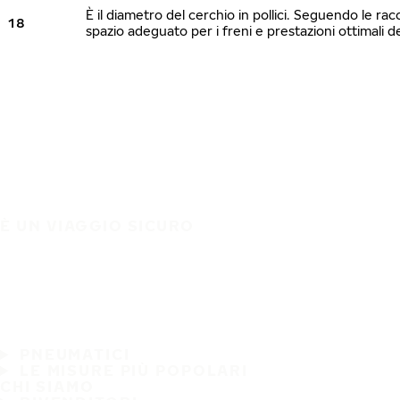
È il diametro del cerchio in pollici. Seguendo le r
18
spazio adeguato per i freni e prestazioni ottimali 
È UN VIAGGIO SICURO
PNEUMATICI
LE MISURE PIÙ POPOLARI
CHI SIAMO