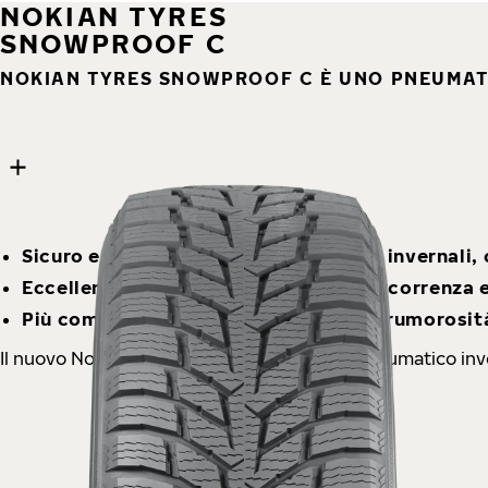
NOKIAN TYRES
SNOWPROOF C
NOKIAN TYRES SNOWPROOF C È UNO PNEUMAT
9 images
Skip media gallery
Sicuro e stabile in tutte le condizioni invernali
Eccellente ciclo di vita: maggiore percorrenza
Più comfort di guida con un livello di rumorosit
Il nuovo Nokian Tyres Snowproof C è uno pneumatico inver